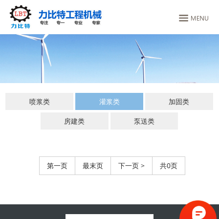
喷浆类
灌浆类
加固类
房建类
泵送类
第一页
最末页
下一页 >
共0页