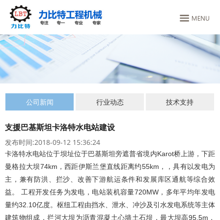
公司新闻
行业动态
技术支持
支援巴基斯坦卡洛特水电站建设
发布时间:2018-09-12 15:36:24
卡洛特水电站位于坝址位于巴基斯坦旁遮普省境内Karot桥上游，下距
曼格拉大坝74km，西距伊斯兰堡直线距离约55km，，具有以发电为
主，兼有防洪、拦沙、改善下游航运条件和发展库区通航等综合效
益。 工程开发任务为发电，电站装机容量720MW，多年平均年发电
量约32.10亿度。枢纽工程由挡水、泄水、冲沙及引水发电系统等主体
建筑物组成，拦河大坝为沥青混凝土心墙土石坝，最大坝高95.5m，